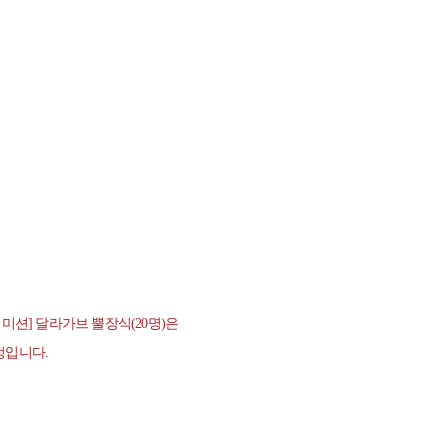
일 미션] 달라가브 뿔장식(20명)은
정입니다.