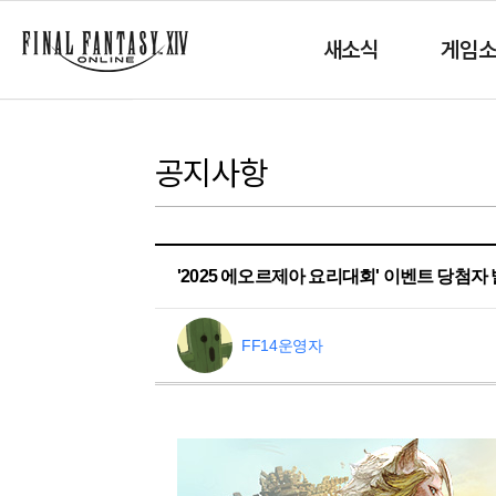
새소식
게임
공지사항
'2025 에오르제아 요리대회' 이벤트 당첨자
FF14운영자