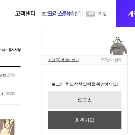
고객센터
크리스탈샵
새
게
PC방
로그인
회원가입
OFF
창
소식
공지사항
가맹 PC방 알아보기
PC방 미 접속
열
2708
번호
로그인 후 도착한 알림을 확인하세요!
기
10905
조회
로그인
회원가입