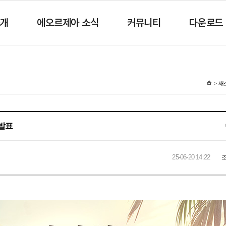
소개
에오르제아 소식
커뮤니티
다운로드
새
 발표
25-06-20 14:22