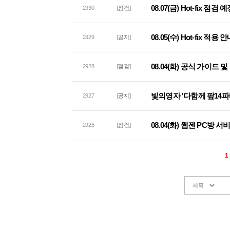
08.07(금) Hot-fix 점검
2930
[점검]
08.05(수) Hot-fix 적용 
2929
[공지]
08.04(화) 공식 가이드
2928
[점검]
빛의영자 '다함께 팦14파
2927
[공지]
08.04(화) 웹젠 PC방 
2926
[점검]
1