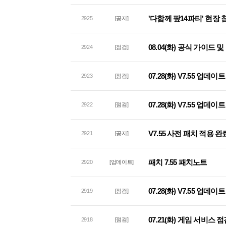
'다함께 팦14파티' 현장
2925
[공지]
08.04(화) 공식 가이드
2924
[점검]
07.28(화) V7.55 업데
2923
[점검]
07.28(화) V7.55 업
2922
[점검]
V7.55 사전 패치 적용 완
2921
[공지]
패치 7.55 패치노트
2920
[업데이트]
07.28(화) V7.55 업데
2919
[점검]
07.21(화) 게임 서비스 
2918
[점검]