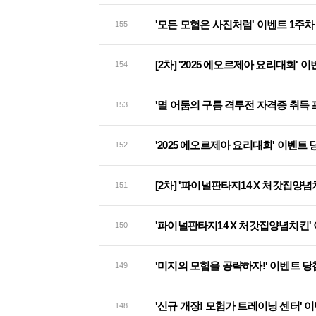
'모든 모험은 사진처럼' 이벤트 1주차
155
[2차] '2025 에오르제아 요리대회' 
154
'멸 어둠의 구름 격투전 자격증 취득
153
'2025 에오르제아 요리대회' 이벤트
152
[2차] '파이널판타지14 X 처갓집양
151
'파이널판타지14 X 처갓집양념치킨'
150
'미지의 모험을 공략하자!' 이벤트 당
149
'신규 개장! 모험가 트레이닝 센터' 
148