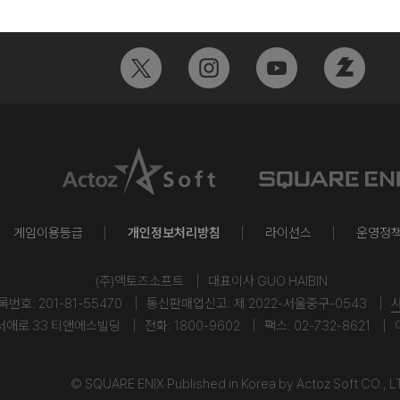
게임이용등급
개인정보처리방침
라이선스
운영정
(주)액토즈소프트
대표이사 GUO HAIBIN
호: 201-81-55470
통신판매업신고: 제 2022-서울중구-0543
서애로 33 티앤에스빌딩
전화: 1800-9602
팩스: 02-732-8621
© SQUARE ENIX Published in Korea by Actoz Soft CO., L