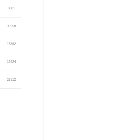
3601
39558
17882
19924
29312