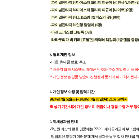
- 파이널판타지14 마이스터 퀄리티 피규어 [성천사 알테마] (
- 파이널판타지14 마이스터 퀄리티 피규어 [나이트] (2명)
- 파이널판타지14 LED조명 [엘피스의 꽃] (10명)
- 파이널판타지14 인형 달달이 (4명)
- 아젬 크리스탈 그립톡 (5명)
- 타타루의 대박 카페 [효월편] 캐릭터 책갈피 (2종 랜덤 증정)
3. 필요 개인 정보
- 이름, 휴대폰 번호, 주소
* 배송지 입력 시스템상 휴대폰 번호와 주소 미입력 시 등록
* 개인 정보는 경품 발송이 진행됨과 동시에 파기 처리됩니다
4. 개인 정보 수정 및 입력 기간
2024년 7월 5일(금) ~ 2024년 7월 18일(목) 23:59:59까지
※ 상기 기간 내에 개인 정보 미 취합이나 경품 수령 거부 등
5. 제세공과금 안내
- 5만원 이상의 현물 경품에는 22%의 제세공과금이 부과됨에
당첨되신 모험가 여러분께 제세공과금 납부 절차 안내를 위