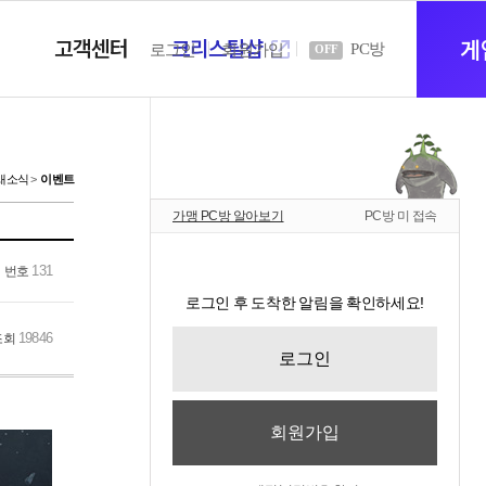
고객센터
크리스탈샵
새
게
PC방
로그인
회원가입
OFF
창
새소식
이벤트
가맹 PC방 알아보기
PC방 미 접속
열
131
번호
로그인 후 도착한 알림을 확인하세요!
기
19846
조회
로그인
회원가입