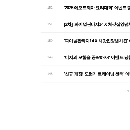
'2025 에오르제아 요리대회' 이벤트
152
[2차] '파이널판타지14 X 처갓집양
151
'파이널판타지14 X 처갓집양념치킨'
150
'미지의 모험을 공략하자!' 이벤트 당
149
'신규 개장! 모험가 트레이닝 센터' 
148
1