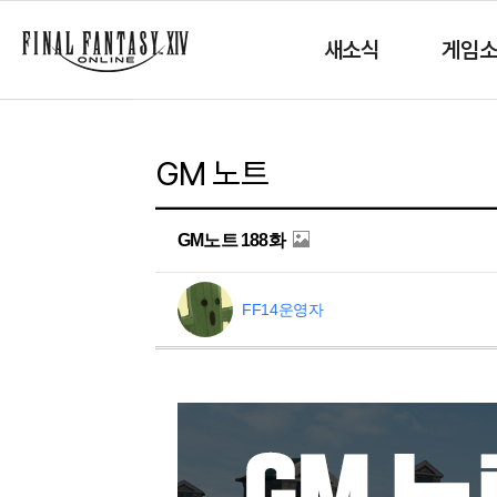
새소식
게임
GM 노트
GM노트 188화
FF14운영자