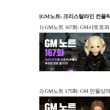
[GM
노트: 크리스탈라인 컨플릭
1) GM노트 167화: GM샤토토
2) GM노트 175화: GM 만