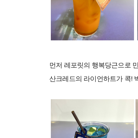
먼저 레포릿의 행복당근으로 만든
산크레드의 라이언하트가 콕! 박