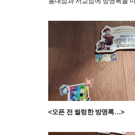
홍대점과 서교점에 방명록을 
<오픈 전 썰렁한 방명록…>