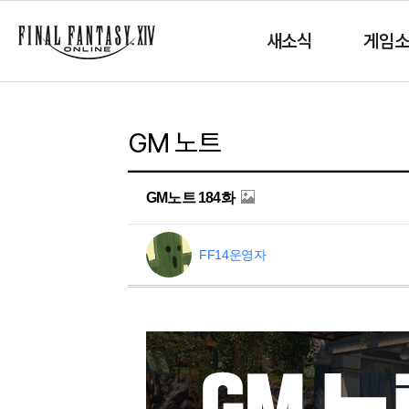
새소식
게임
GM 노트
GM노트 184화
FF14운영자