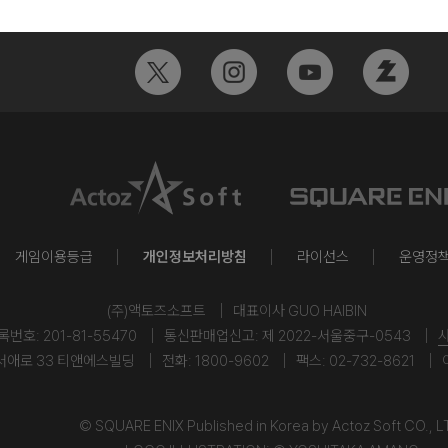
게임이용등급
개인정보처리방침
라이선스
운영정
(주)액토즈소프트
대표이사 GUO HAIBIN
호: 201-81-55470
통신판매업신고: 제 2022-서울중구-0543
서애로 33 티앤에스빌딩
전화: 1800-9602
팩스: 02-732-8621
© SQUARE ENIX Published in Korea by Actoz Soft CO., L