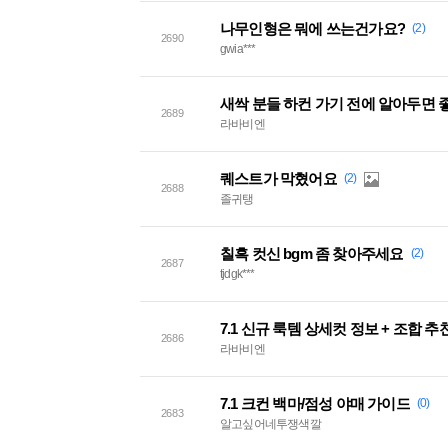
나무인형은 뭐에 쓰는건가요?
(2)
2690
gwia***
새싹 분들 하컨 가기 전에 알아두면 
2689
라바비엔
퀘스트가 막혔어요
(2)
2688
졸귀탱
칠흑 컷신 bgm 좀 찾아주세요
(2)
2687
tjdgk***
7.1 신규 룩템 상세컷 정보 + 조합 추
2686
라바비엔
7.1 크컨 백마/점성 야매 가이드
(0)
2683
알고싶어네투쟁색깔