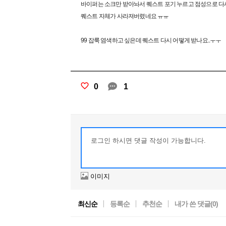
바이퍼는 소크만 받아놔서 퀘스트 포기 누르고 점성으로 다
퀘스트 자체가 사라져버렸네요 ㅠㅠ
99 잡룩 염색하고 싶은데 퀘스트 다시 어떻게 받나요..ㅜㅜ
0
1
이미지
최신순
등록순
추천순
내가 쓴 댓글(
0
)