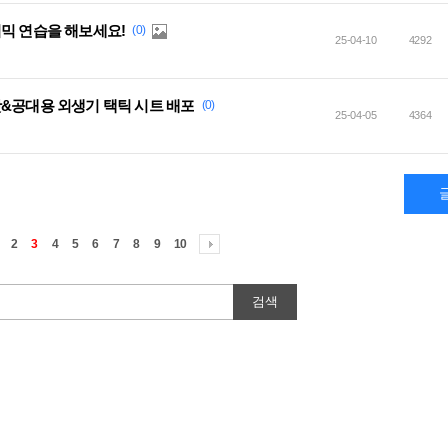
믹 연습을 해보세요!
(0)
25-04-10
4292
팟&공대용 외생기 택틱 시트 배포
(0)
25-04-05
4364
2
3
4
5
6
7
8
9
10