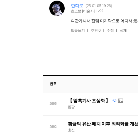
한다로
(25-01-05 19:26)
초코보 | 비술사 | Lv.92
여관가셔서 잡퀘 마지막으로 어디서 
답글쓰기
추천
0
수정
삭제
번호
【 암흑기사 초상화 】
(0)
2695
킴팡
황금의 유산 패치 이후 최적화를 개
2692
효산