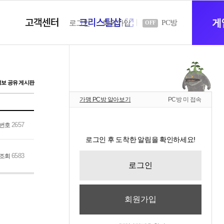
고객센터
크리스탈샵
새
게
PC방
로그인
회원가입
OFF
창
정보 공유 게시판
가맹 PC방 알아보기
PC방 미 접속
열
2657
번호
로그인 후 도착한 알림을 확인하세요!
기
6583
조회
로그인
회원가입