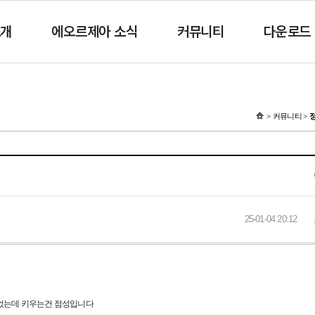
소개
에오르제아 소식
커뮤니티
다운로드
커뮤니티
25-01-04 20:12
었는데 키우는건 점성입니다