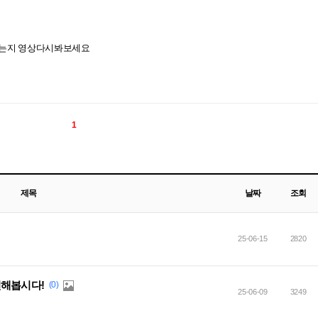
했는지 영상다시봐보세요
1
제목
날짜
조회
25-06-15
2820
선해봅시다!
(0)
25-06-09
3249