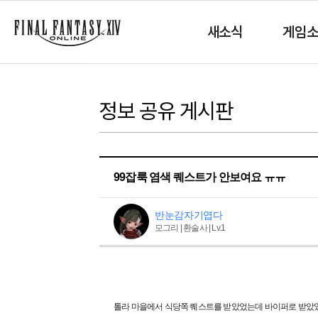
새소식
게임
정보 공유 게시판
99잡룩 염색 퀘스트가 안보여요 ㅠㅠ
반눈감자기엽다
모그리 | 환술사 | Lv.1
톨라 마을에서 식당쪽 퀘스트를 받았었는데 바이퍼로 받았