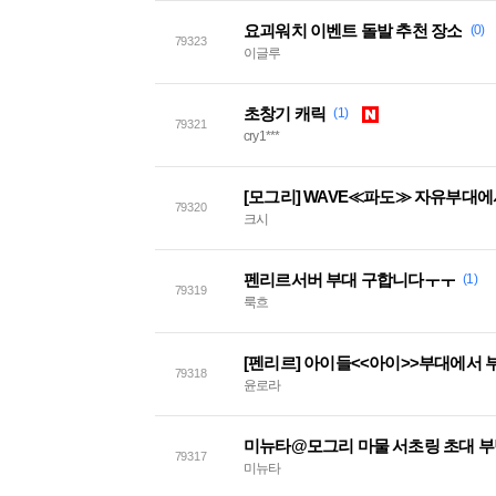
요괴워치 이벤트 돌발 추천 장소
(0)
79323
이글루
초창기 캐릭
(1)
79321
cry1***
[모그리] WAVE≪파도≫ 자유부대
79320
크시
펜리르서버 부대 구합니다ㅜㅜ
(1)
79319
룩흐
[펜리르] 아이들<<아이>>부대에서 
79318
윤로라
미뉴타@모그리 마물 서초링 초대 
79317
미뉴타