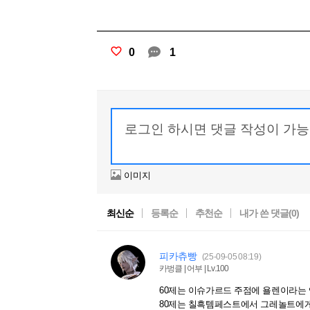
0
1
이미지
최신순
등록순
추천순
내가 쓴 댓글(
0
)
피카츄빵
(25-09-05 08:19)
카벙클 | 어부 | Lv.100
60제는 이슈가르드 주점에 욜렌이라는
80제는 칠흑템페스트에서 그레놀트에게