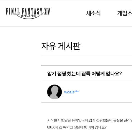
새소식
게임
자유 게시판
암기 점핑 했는데 잡룩 어떻게 얻나요?
woals***
시작한지 한달된 뉴비입니다.암기 점핑했는데 유실물 관리인은
60,80제 잡룩 먹고 싶은데 방버이 없나요?