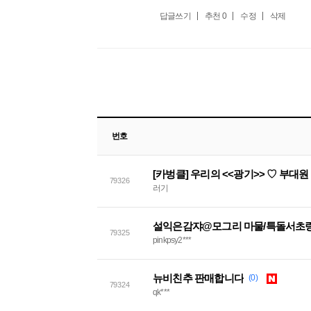
답글쓰기
추천
0
수정
삭제
번호
[카벙클] 우리의 <<광기>> ♡ 부대
79326
러기
설익은감쟈@모그리 마물/특돌서초링
79325
pinkpsy2***
뉴비친추 판매합니다
(0)
79324
qk***