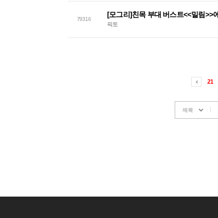
79316
픽토
21