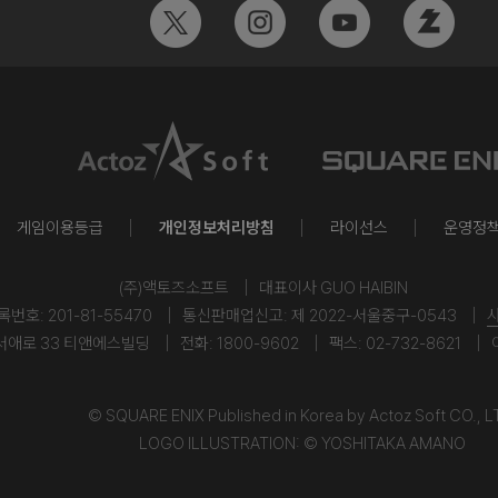
게임이용등급
개인정보처리방침
라이선스
운영정
(주)액토즈소프트
대표이사 GUO HAIBIN
호: 201-81-55470
통신판매업신고: 제 2022-서울중구-0543
서애로 33 티앤에스빌딩
전화: 1800-9602
팩스: 02-732-8621
© SQUARE ENIX Published in Korea by Actoz Soft CO., L
LOGO ILLUSTRATION: © YOSHITAKA AMANO