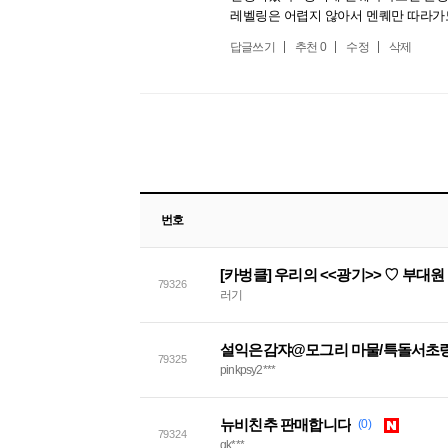
레벨링은 어렵지 않아서 멘퀘만 따라가도
답글쓰기
추천
0
수정
삭제
번호
[카벙클] 우리의 <<광기>> ♡ 부대
79326
러기
설익은감쟈@모그리 마물/특돌서초링
79325
pinkpsy2***
뉴비친추 판매합니다
(0)
79324
qk***