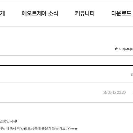
소개
에오르제아 소식
커뮤니티
다운로드
커뮤니
25-06-12 23:20
고민중입니다!
던데 혹시 메인퀘 보상중에 좋은게 많은가요...??ㅠㅠ