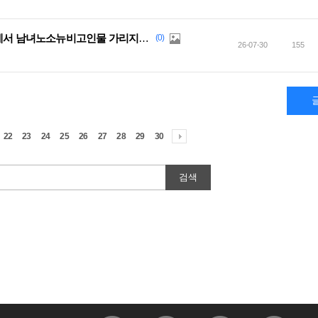
[모그리]친목 부대 버스트<<밀림>>에서 남녀노소뉴비고인물 가리지 않고 모집중
(0)
26-07-30
155
22
23
24
25
26
27
28
29
30