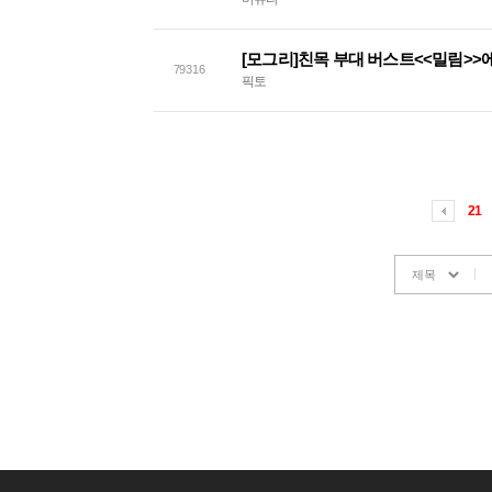
79316
픽토
21