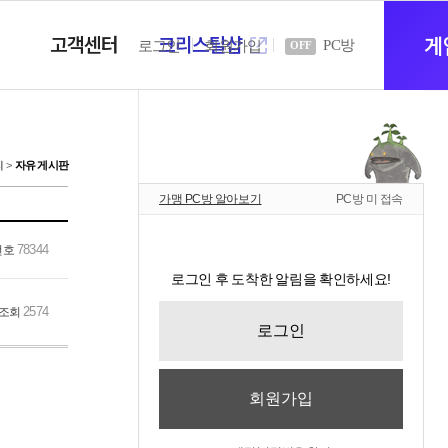
고객센터
크리스탈샵
새
게
PC방
로그인
회원가입
OFF
창
티
자유 게시판
가맹 PC방 알아보기
PC방 미 접속
열
78344
번호
로그인 후 도착한 알림을 확인하세요!
기
2574
조회
로그인
회원가입