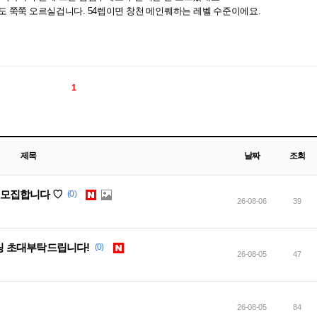
 쭉쭉 오르실겁니다. 54렙이면 창천 메인퀘하는 레벨 수준이에요.
1
제목
날짜
조회
원 모집합니다 ♡
(0)
26-08-06
39
 초대부탁드립니다!
(0)
26-08-05
47
26-08-05
84