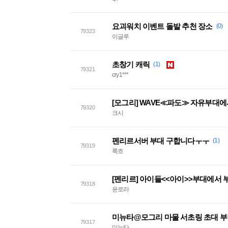
요괴워치 이벤트 돌발 추천 장소
(0)
79323
이글루
초창기 캐릭
(1)
79321
cry1***
[모그리] WAVE≪파도≫ 자유부대
79320
크시
펜리르서버 부대 구합니다ㅜㅜ
(1)
79319
룩흐
[펜리르] 아이들<<아이>>부대에서 
79318
윤로라
미뉴타@모그리 마물 서초링 초대 
79317
미뉴타