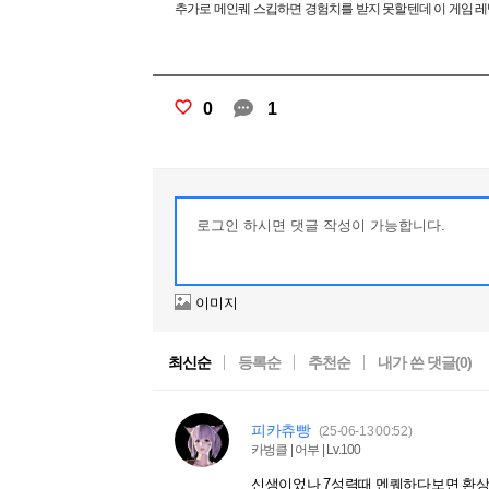
추가로 메인퀘 스킵하면 경험치를 받지 못할텐데 이 게임 레
0
1
이미지
최신순
등록순
추천순
내가 쓴 댓글(
0
)
피카츄빵
(25-06-13 00:52)
카벙클 | 어부 | Lv.100
신생이었나 7성력때 멘퀘하다보면 환상