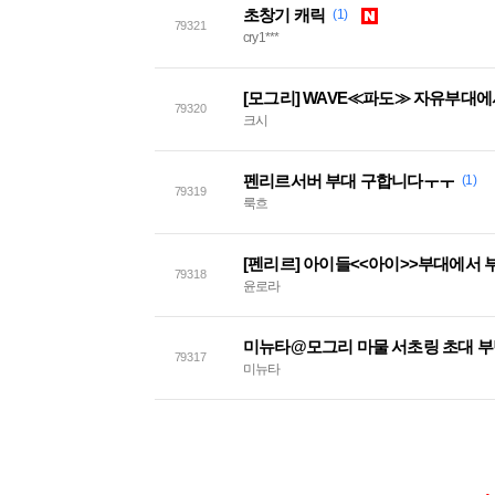
초창기 캐릭
(1)
79321
cry1***
[모그리] WAVE≪파도≫ 자유부대
79320
크시
펜리르서버 부대 구합니다ㅜㅜ
(1)
79319
룩흐
[펜리르] 아이들<<아이>>부대에서 
79318
윤로라
미뉴타@모그리 마물 서초링 초대 
79317
미뉴타