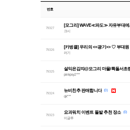
번호
[모그리] WAVE≪파도≫ 자유부대
79327
크시
[카벙클] 우리의 <<광기>> ♡ 부대
79326
러기
설익은감쟈@모그리 마물/특돌서초링
79325
pinkpsy2***
뉴비친추 판매합니다
(0)
79324
qk***
요괴워치 이벤트 돌발 추천 장소
(0)
79323
이글루