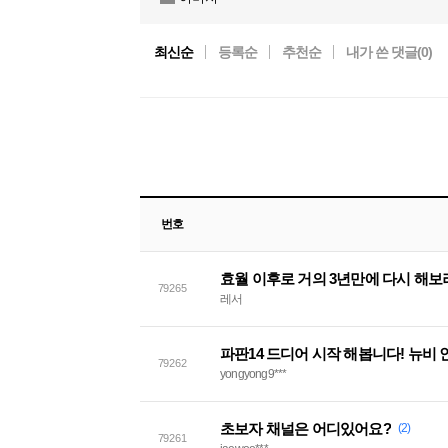
최신순
등록순
추천순
내가 쓴 댓글(
0
)
번호
효월 이후로 거의 3년만에 다시 해보
79265
레서
파판14 드디어 시작 해봅니다! 뉴비 
79262
yongyong9***
초보자 채널은 어디있어요?
(2)
79261