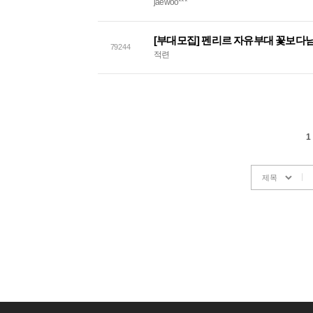
jaewoo***
79244
적련
1