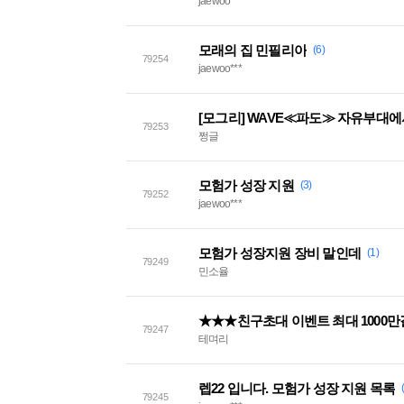
jaewoo***
모래의 집 민필리아
(6)
79254
jaewoo***
[모그리] WAVE≪파도≫ 자유부대
79253
쩡글
모험가 성장 지원
(3)
79252
jaewoo***
모험가 성장지원 장비 말인데
(1)
79249
민소율
★★★친구초대 이벤트 최대 100
79247
테며리
렙22 입니다. 모험가 성장 지원 목록
79245