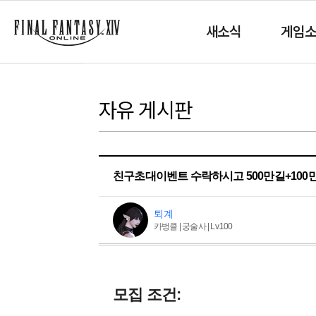
새소식
게임
자유 게시판
친구초대이벤트 수락하시고 500만길+100만
퇴계
카벙클 | 궁술사 | Lv.100
모집 조건: