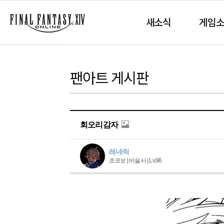
새소식
게임
팬아트 게시판
회오리감자
레네릭
초코보 | 비술사 | Lv.96