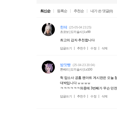
최신순
등록순
추천순
내가 쓴 댓글(
0
)
힌테
(25-05-04 23:25)
초코보 | 도끼술사 | Lv.99
최고의 감자 추천합니다
답글쓰기
추천
0
수정
삭제
밤맛빵
(25-04-23 20:04)
톤베리 | 도끼술사 | Lv.100
헉 맙소사 공홈 팬아트 게시판은 오늘 
대박입니다 ㅠㅠㅠㅠ
ㅋㅋㅋㅋㅋㅋ와중에 3번째가 무슨 던전
답글쓰기
추천
0
수정
삭제