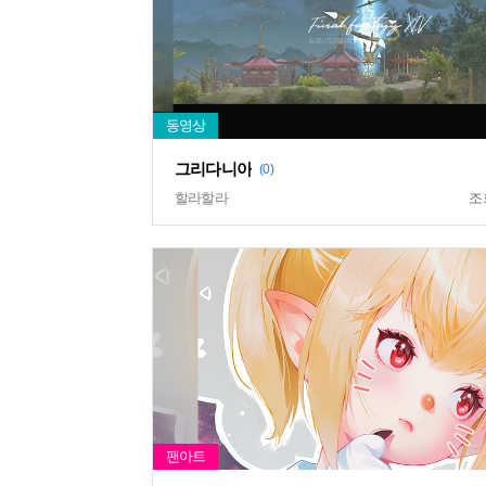
그리다니아
(0)
할라할라
조