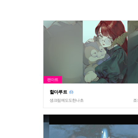
할마루트
(0)
생크림에도도한나초
조