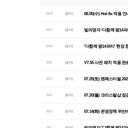
08.05(수) Hot-fix 적용 
2929
[공지]
빛의영자 '다함께 팦14파
2927
[공지]
'다함께 팦14파티' 현장
2925
[공지]
V7.55 사전 패치 적용 완
2921
[공지]
07.25(토) 팬페스티벌 2
2917
[공지]
07.20(월) 크리스탈샵 
2915
[공지]
07.14(화) 운영정책 위
2912
[공지]
빛의영자 '다함께 팦14파
2911
[공지]