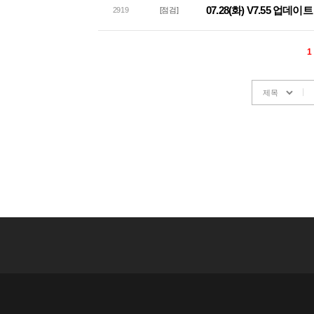
07.28(화) V7.55 업데
2919
[점검]
1