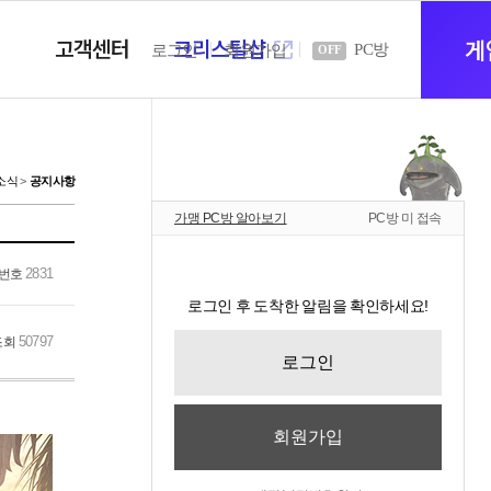
고객센터
크리스탈샵
새
게
PC방
로그인
회원가입
OFF
창
소식
공지사항
가맹 PC방 알아보기
PC방 미 접속
열
2831
번호
로그인 후 도착한 알림을 확인하세요!
기
50797
조회
로그인
회원가입