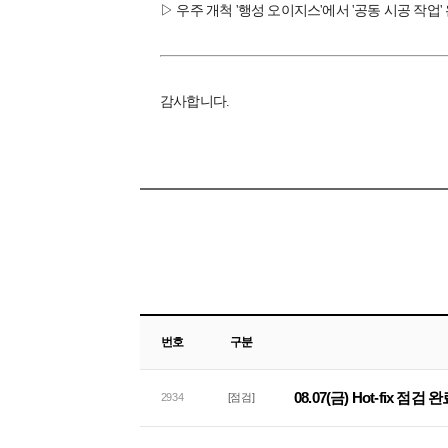
▷ 우주 개척 '행성 오이지스'에서 '공동 시공 작업
감사합니다.
번호
구분
08.07(금) Hot-fix 점검
2934
[점검]