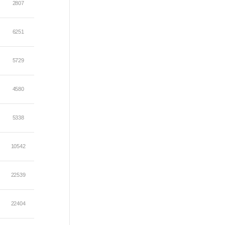
2807
6251
5729
4580
5338
10542
22539
22404