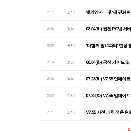
빛의영자 '다함께 팦14파
2927
[공지]
08.04(화) 웹젠 PC방 
2926
[점검]
'다함께 팦14파티' 현장
2925
[공지]
08.04(화) 공식 가이드
2924
[점검]
07.28(화) V7.55 업데
2923
[점검]
07.28(화) V7.55 업
2922
[점검]
V7.55 사전 패치 적용 완
2921
[공지]
1