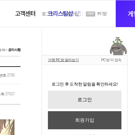
고객센터
크리스탈샵
새
게
PC방
로그인
회원가입
OFF
창
소식
공지사항
가맹 PC방 알아보기
PC방 미 접속
열
2755
번호
로그인 후 도착한 알림을 확인하세요!
기
27317
조회
로그인
회원가입