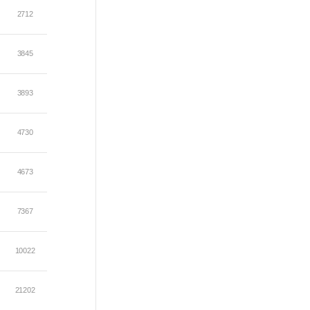
2712
3845
3893
4730
4673
7367
10022
21202