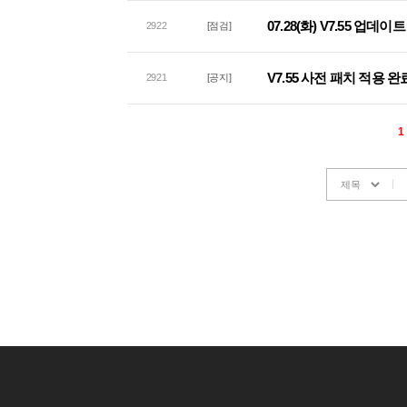
07.28(화) V7.55 업
2922
[점검]
V7.55 사전 패치 적용 완
2921
[공지]
1