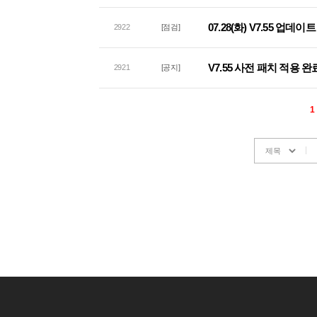
07.28(화) V7.55 업
2922
[점검]
V7.55 사전 패치 적용 완
2921
[공지]
1