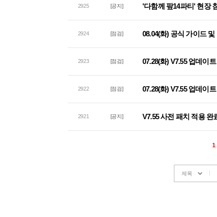
'다함께 팦14파티' 현장
2925
[공지]
08.04(화) 공식 가이드
2924
[점검]
07.28(화) V7.55 업데
2923
[점검]
07.28(화) V7.55 업
2922
[점검]
V7.55 사전 패치 적용 완
2921
[공지]
1