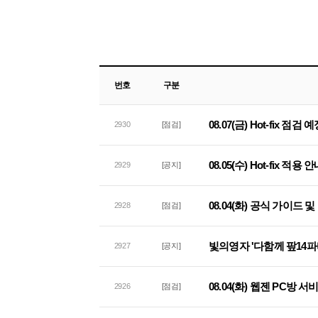
번호
구분
08.07(금) Hot-fix 점검
2930
[점검]
08.05(수) Hot-fix 적용 
2929
[공지]
08.04(화) 공식 가이드
2928
[점검]
빛의영자 '다함께 팦14파
2927
[공지]
08.04(화) 웹젠 PC방 
2926
[점검]