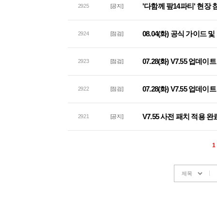
'다함께 팦14파티' 현장
2925
[공지]
08.04(화) 공식 가이드
2924
[점검]
07.28(화) V7.55 업데
2923
[점검]
07.28(화) V7.55 업
2922
[점검]
V7.55 사전 패치 적용 완
2921
[공지]
1