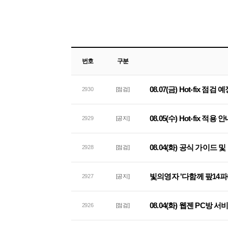
번호
구분
08.07(금) Hot-fix 점검
2930
[점검]
08.05(수) Hot-fix 적용 
2929
[공지]
08.04(화) 공식 가이드
2928
[점검]
빛의영자 '다함께 팦14파
2927
[공지]
08.04(화) 웹젠 PC방 
2926
[점검]