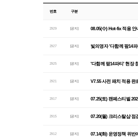
번호
구분
08.05(수) Hot-fix 적용 
2929
[공지]
빛의영자 '다함께 팦14파
2927
[공지]
'다함께 팦14파티' 현장
2925
[공지]
V7.55 사전 패치 적용 완
2921
[공지]
07.25(토) 팬페스티벌 2
2917
[공지]
07.20(월) 크리스탈샵 
2915
[공지]
07.14(화) 운영정책 위
2912
[공지]