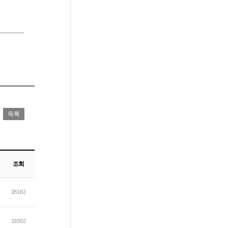
조회
28162
19302