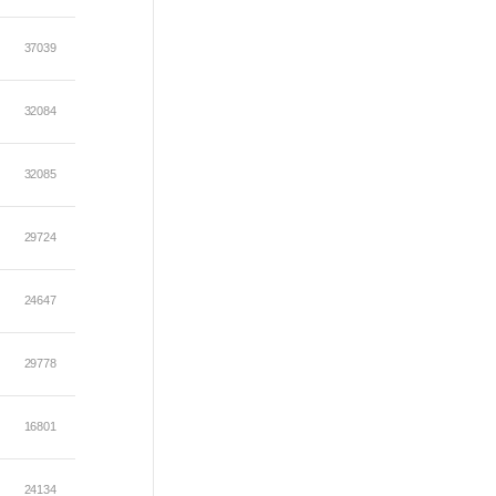
37039
32084
32085
29724
24647
29778
16801
24134