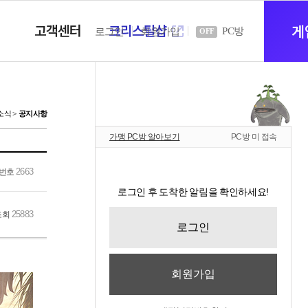
고객센터
크리스탈샵
새
게
PC방
로그인
회원가입
OFF
창
소식
공지사항
가맹 PC방 알아보기
PC방 미 접속
열
2663
번호
로그인 후 도착한 알림을 확인하세요!
기
25883
조회
로그인
회원가입