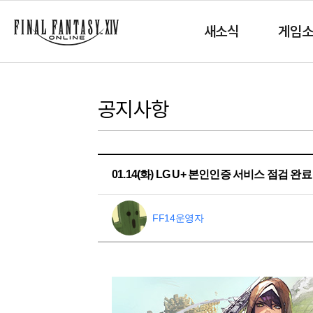
새소식
게임
공지사항
01.14(화) LG U+ 본인인증 서비스 점검 완
FF14운영자