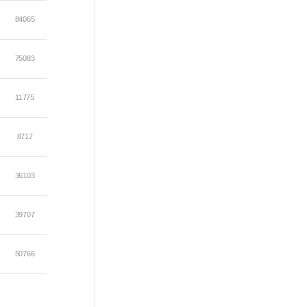
84065
75083
11775
8717
36103
39707
50766