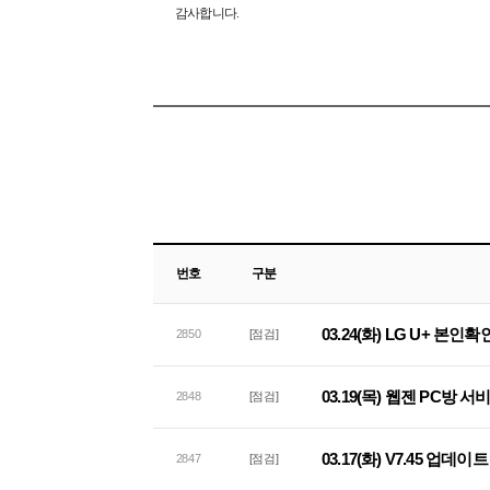
감사합니다.
번호
구분
03.24(화) LG U+ 본
2850
[점검]
03.19(목) 웹젠 PC방 
2848
[점검]
03.17(화) V7.45 업데
2847
[점검]