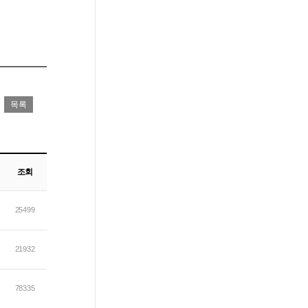
조회
25499
21932
78335