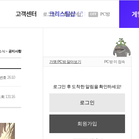
고객센터
크리스탈샵
새
게
PC방
로그인
회원가입
OFF
창
소식
공지사항
가맹 PC방 알아보기
PC방 미 접속
열
2610
번호
로그인 후 도착한 알림을 확인하세요!
기
13116
조회
로그인
회원가입