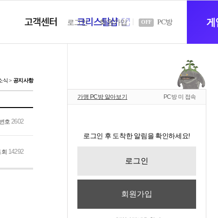
고객센터
크리스탈샵
새
게
PC방
로그인
회원가입
OFF
창
소식
공지사항
가맹 PC방 알아보기
PC방 미 접속
열
2602
번호
로그인 후 도착한 알림을 확인하세요!
기
14292
조회
로그인
회원가입