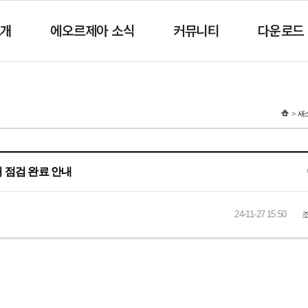
소개
에오르제아 소식
커뮤니티
다운로드
새
처 점검 완료 안내
24-11-27 15:50