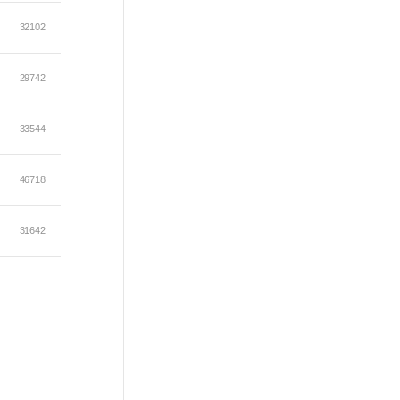
32102
29742
33544
46718
31642