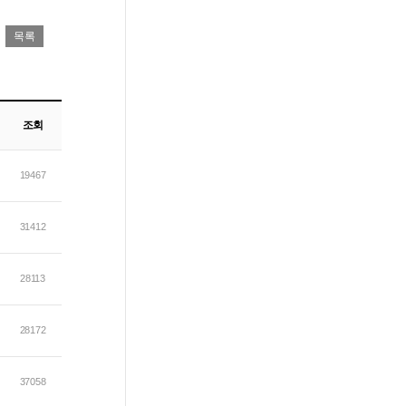
조회
19467
31412
28113
28172
37058