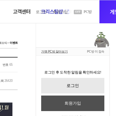
고객센터
크리스탈샵
새
게
PC방
로그인
회원가입
OFF
창
새소식
이벤트
가맹 PC방 알아보기
PC방 미 접속
열
65
번호
로그인 후 도착한 알림을 확인하세요!
기
26420
조회
로그인
회원가입