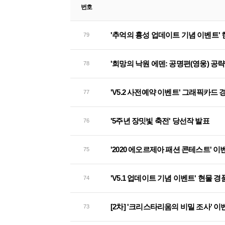
번호
'추억의 흉성 업데이트 기념 이벤트'
79
'희망의 낙원 에덴: 공명편(영웅) 공
78
'V5.2 사전예약 이벤트' 그래픽카드
77
'5주년 장밋빛 축전' 당선작 발표
76
'2020 에오르제아 패션 콘테스트' 이
75
'V5.1 업데이트 기념 이벤트' 현물 
74
[2차] '크리스타리움의 비밀 조사' 
73