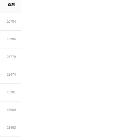
조회
16704
12986
23779
12474
15381
47909
21463