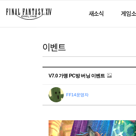
새소식
게임
이벤트
V7.0 가맹 PC방 버닝 이벤트
FF14운영자