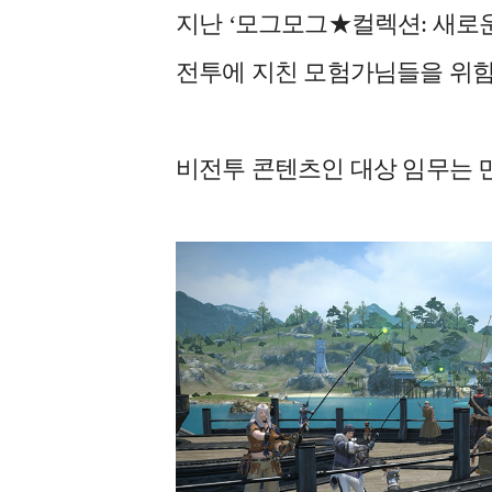
지난 ‘모그모그★컬렉션: 새로운
전투에 지친 모험가님들을 위함이
비전투 콘텐츠인 대상 임무는 