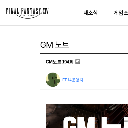
새소식
게임
GM 노트
GM노트 194화
FF14운영자