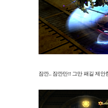
잠깐.. 잠깐만!! 그만 패길 제안한다