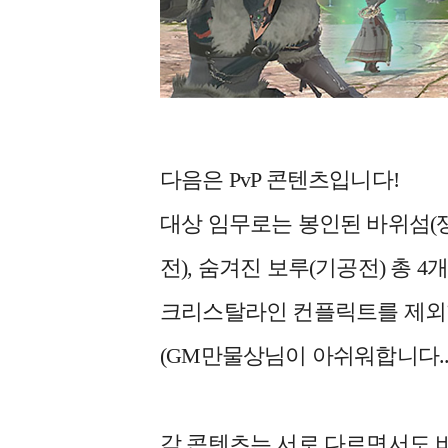
다음은 PvP 콘텐츠입니다!
대상 임무로는 봉인된 바위섬(쟁
전), 숨겨진 보루(기공전) 총 4개
크리스탈라인 컨플릭트를 제외한
(GM만물상님이 아쉬워합니다..
각 콘텐츠는 서로 다르면서도 