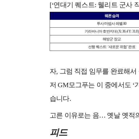
[‘연대기 퀘스트: 웰리트 군사 
웨폰 습격
투사/마법사 레벨 80
기라바니아 호반지대 (X: 36.4 Y: 31.8)
해방군 장교
선행 퀘스트: ‘새로운 위협’ 완료
자, 그럼 직접 임무를 완료해서
저 GM모그푸는 이 중에서도 ‘
습니다.
고른 이유로는 음… 옛날 옛적의
피드