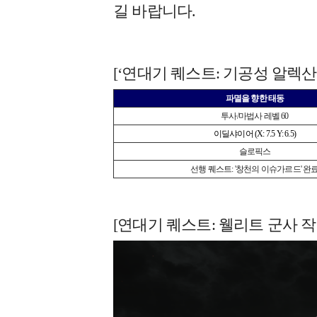
길 바랍니다.
[‘연대기 퀘스트: 기공성 알렉산
파멸을 향한 태동
투사/마법사 레벨 60
이딜샤이어 (X: 7.5 Y: 6.5)
슬로픽스
선행 퀘스트: '창천의 이슈가르드' 완
[연대기 퀘스트: 웰리트 군사 작