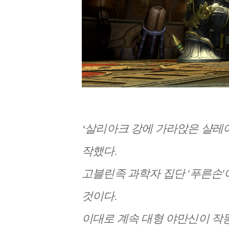
‘
살리아크 강에 가라앉은 샬레이
작했다.
고블린족 과학자 집단 '푸른손
것이다.
이대로 계속 대형 야만신이 작