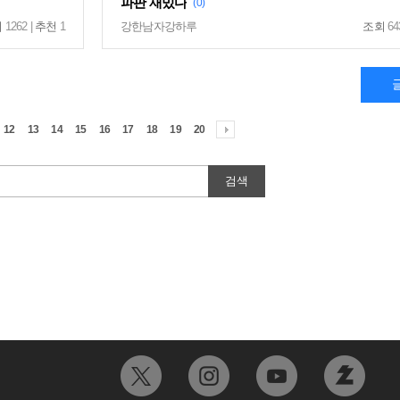
파판 재밌다
(0)
회
1262 |
추천
1
강한남자강하루
조회
64
12
13
14
15
16
17
18
19
20