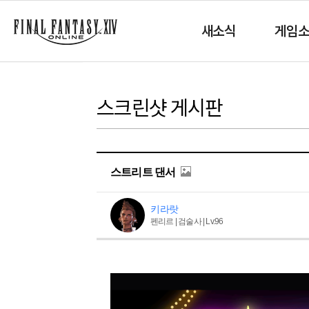
새소식
게임
스크린샷 게시판
스트리트 댄서
키라랏
펜리르 | 검술사 | Lv.96