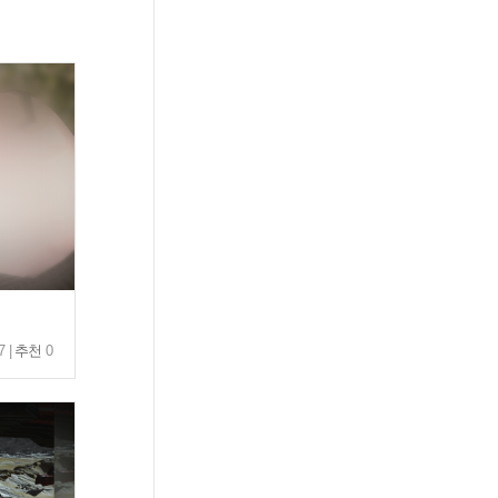
7 |
추천
0