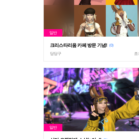
크리스타리움 카페 방문 기념!
(0)
당당구
조