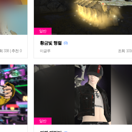
황금빛 행렬
(0)
회
338 |
추천
0
이글루
조회
101