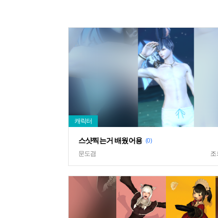
스샷찍는거 배웠어용
(0)
문도겸
조