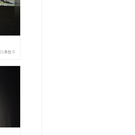
0 |
추천
0