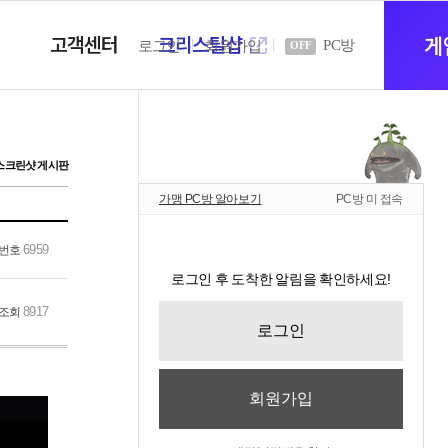
고객센터
크리스탈샵
새
게
PC방
로그인
회원가입
OFF
창
스크린샷 게시판
가맹 PC방 알아보기
PC방 미 접속
열
6959
번호
로그인 후 도착한 알림을 확인하세요!
기
8917
조회
로그인
회원가입