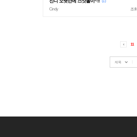
신디 오랫만에 스샷놀이~!!
(1)
Cindy
조
11