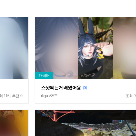
스샷찍는거 배웠어용
(0)
회
116 |
추천
0
rkgus83***
조회
9