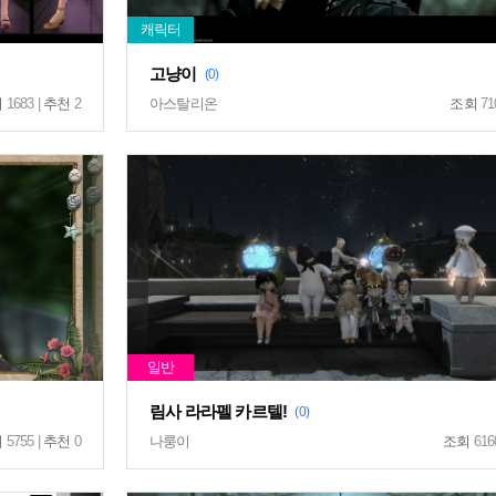
고냥이
(0)
회
1683 |
추천
2
아스탈리온
조회
71
림사 라라펠 카르텔!
(0)
회
5755 |
추천
0
나룽이
조회
616