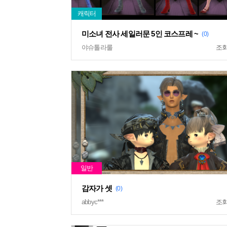
미소녀 전사 세일러문 5인 코스프레 ~
(0)
야슈톨라룰
조
감자가 셋
(0)
abbyc***
조