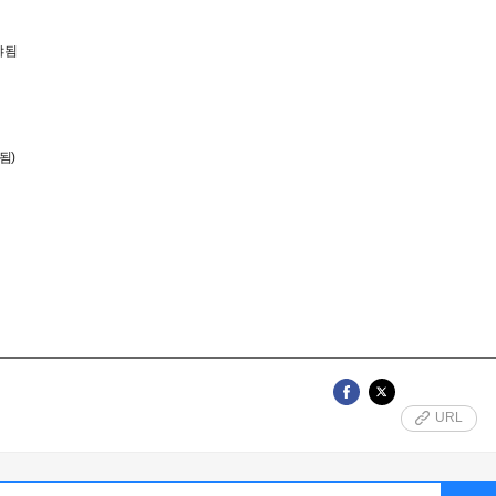
야됨
됨)
URL