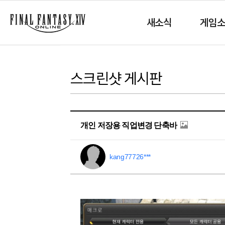
새소식
게임
스크린샷 게시판
개인 저장용 직업변경 단축바
kang77726***