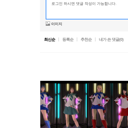
이미지
최신순
등록순
추천순
내가 쓴 댓글(
0
)