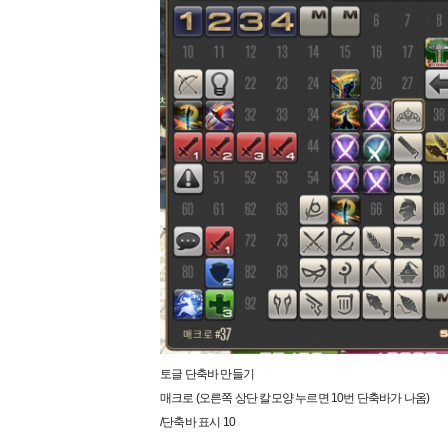
토글 단축바 만들기
매크로 (오른쪽 상단 칼모양 누르면 10번 단축바가 나옴)
/단축바 표시 10