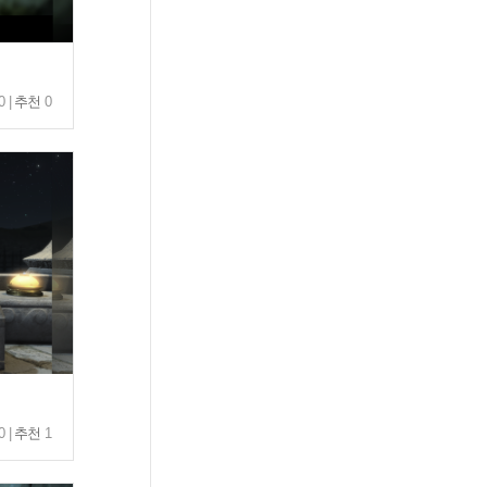
0 |
추천
0
0 |
추천
1