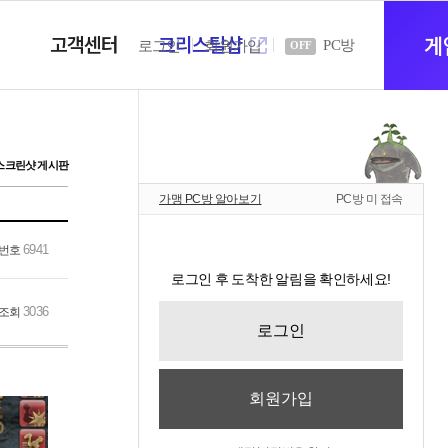
고객센터
크리스탈샵
새
게
PC방
로그인
회원가입
OFF
창
스크린샷 게시판
가맹 PC방 알아보기
PC방 미 접속
열
6941
번호
로그인 후 도착한 알림을 확인하세요!
기
3036
조회
로그인
회원가입