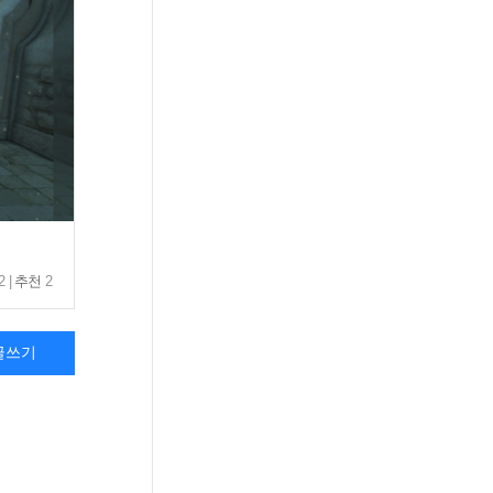
2 |
추천
2