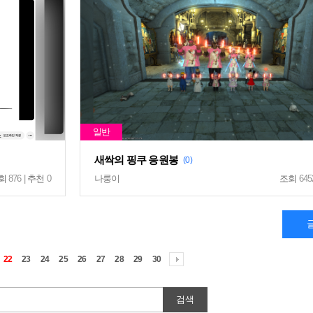
새싹의 핑쿠 응원봉
(0)
회
876 |
추천
0
나룽이
조회
645
22
23
24
25
26
27
28
29
30