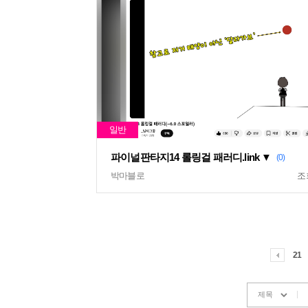
파이널판타지14 롤링걸 패러디.link ▼
(0)
박마블로
조
21