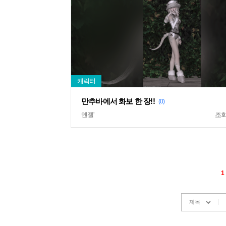
만추바에서 화보 한 장!!
(0)
엔젤'
조
1