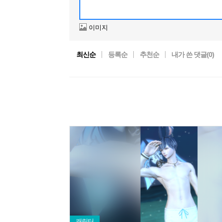
이미지
최신순
등록순
추천순
내가 쓴 댓글(
0
)