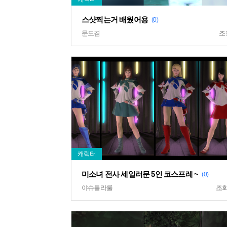
스샷찍는거 배웠어용
(0)
문도겸
조
미소녀 전사 세일러문 5인 코스프레 ~
(0)
야슈톨라룰
조