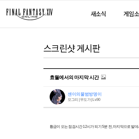
새소식
게임
스크린샷 게시판
효월에서의 마지막 시간
셴이의물범방뎅이
모그리 | 무도가 | Lv.90
황금이 오는 점검시간 12시가 되기 5분 전, 마지막으로 발