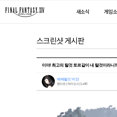
새소식
게임
스크린샷 게시판
이야! 최고의 탈것 토르갈이 내 탈것이라니!!
에메랄드'이안
펜리르 | 적마도사 | Lv.90