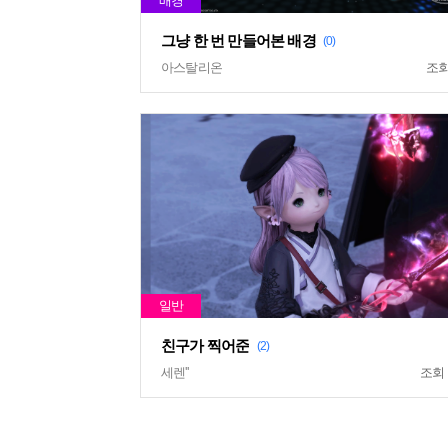
그냥 한 번 만들어본 배경
(0)
아스탈리온
조
친구가 찍어준
(2)
세렌''
조회