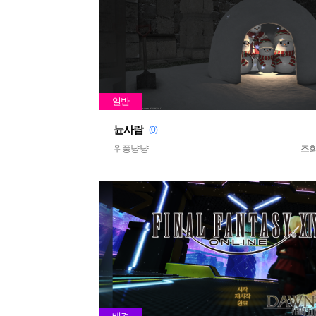
뉸사람
(0)
위풍냥냥
조