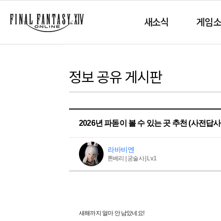
새소식
게임
정보 공유 게시판
2026년 파돋이 볼 수 있는 곳 추천 (사전답사
라바비엔
톤베리 | 궁술사 | Lv.1
새해까지 얼마 안 남았네요!