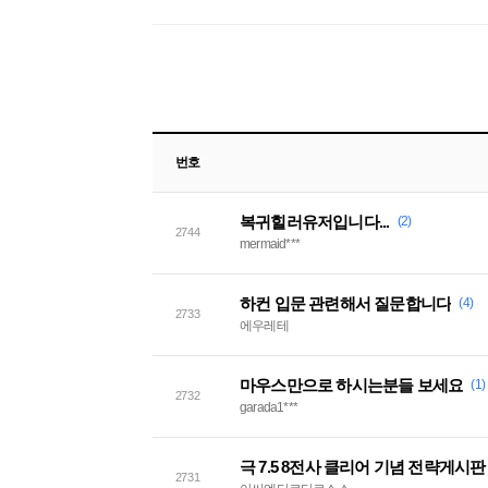
번호
복귀힐러유저입니다...
(2)
2744
mermaid***
하컨 입문 관련해서 질문합니다
(4)
2733
에우레테
마우스만으로 하시는분들 보세요
(1)
2732
garada1***
극 7.5 8전사 클리어 기념 전략게시판
2731