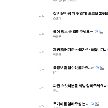
아씨엔타르타르소스
잘 키운만큼 더 귀엽다! 초코보 20랭
2730
소월식
헤어 정보 좀 알려주세요ㅠ
(3)
2726
육중구
제 캐릭터기준 소리가 안 들립니다..
2725
박몽규
룩정보좀 알수있을까요...ㅠ
(3)
2724
th***
파판 스샷러분들 제발 알려주세요ㅠ
2723
흰꼬
무기이름 알려주실 분ㅠ
(1)
2722