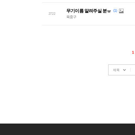
무기이름 알려주실 분ㅠ
(1)
2722
육중구
1