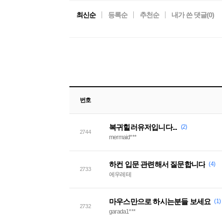
최신순
등록순
추천순
내가 쓴 댓글(
0
)
번호
복귀힐러유저입니다...
(2)
2744
mermaid***
하컨 입문 관련해서 질문합니다
(4)
2733
에우레테
마우스만으로 하시는분들 보세요
(1)
2732
garada1***