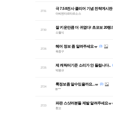
극 7.5 8전사 클리어 기념 전략게시판
2731
아씨엔타르타르소스
잘 키운만큼 더 귀엽다! 초코보 20랭
2730
소월식
헤어 정보 좀 알려주세요ㅠ
(3)
2726
육중구
제 캐릭터기준 소리가 안 들립니다..
2725
박몽규
룩정보좀 알수있을까요...ㅠ
(3)
2724
th***
파판 스샷러분들 제발 알려주세요ㅠ
2723
흰꼬