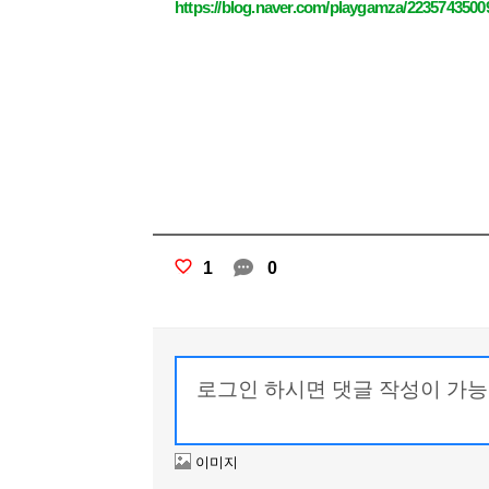
https://blog.naver.com/playgamza/2235743500
1
0
이미지