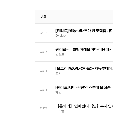
번호
[펜리르] 별똥<별>부대원 모집합니다
22278
Dkjdkfjsk
펜리르~!!! 별빛아래모이다 이음에
22277
반란드
[모그리] WAVE≪파도≫ 자유부대
22276
크시
[펜리르]서버 <<편안>>부대 모집중!
22275
페넬
【톤베리】 연어쉼터 《냠》부대 입
22274
오스발