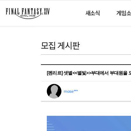
새소식
게임
모집 게시판
[펜리르] 샛별<<별빛>>부대에서 부대원을 
mose***