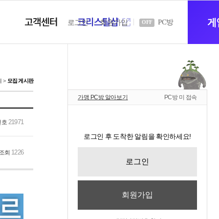
고객센터
크리스탈샵
새
게
PC방
로그인
회원가입
OFF
창
티
모집 게시판
가맹 PC방 알아보기
PC방 미 접속
열
21971
번호
로그인 후 도착한 알림을 확인하세요!
기
1226
조회
로그인
회원가입