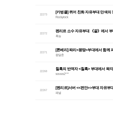
22273
Rockyrock
펜리르 소수 자유부대 《끝》에서 부
22272
흑뇽
22271
왕달춘
칠흑의 반역자 <칠흑> 부대에서 왁
22268
sossos2***
[펜리르]서버 <<편안>>부대 자유부
22267
페넬