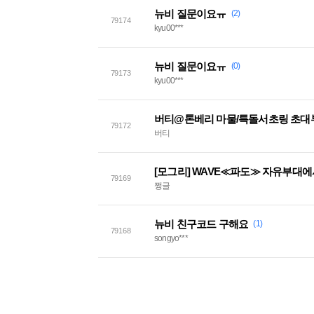
뉴비 질문이요ㅠ
(2)
79174
kyu00***
뉴비 질문이요ㅠ
(0)
79173
kyu00***
버티@톤베리 마물/특돌서초링 초대
79172
버티
[모그리] WAVE≪파도≫ 자유부대
79169
쩡글
뉴비 친구코드 구해요
(1)
79168
songyo***