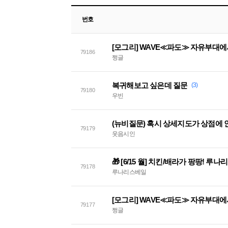
번호
[모그리] WAVE≪파도≫ 자유부대
79186
쩡글
복귀해보고 싶은데 질문
(3)
79180
우빈
79179
웃음시인
79178
루나리스베일
[모그리] WAVE≪파도≫ 자유부대
79177
쩡글