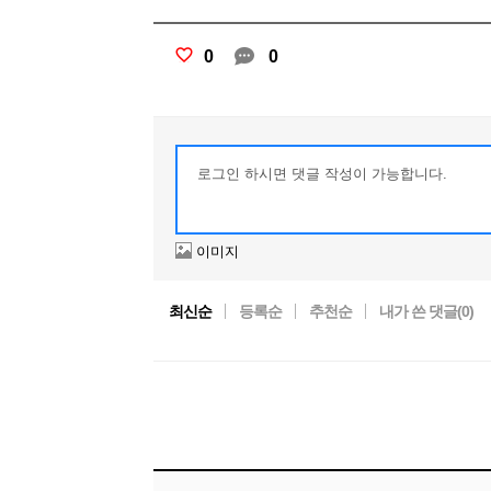
0
0
이미지
최신순
등록순
추천순
내가 쓴 댓글(
0
)