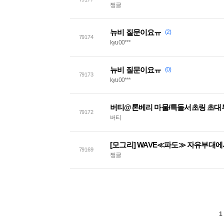
쩡글
뉴비 질문이요ㅠ
(2)
79174
kyu00***
뉴비 질문이요ㅠ
(0)
79173
kyu00***
버티@톤베리 마물/특돌서초링 초대
79172
버티
[모그리] WAVE≪파도≫ 자유부대
79169
쩡글
1