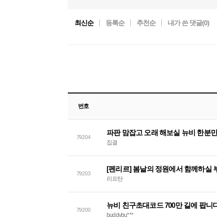
최신순
등록순
추천순
내가 쓴 댓글(
0
)
번호
파판 맘잡고 오래 해보실 뉴비 한분만
79204
집결
[펜리르] 봄날의 정원에서 함께하실
79203
리프탄
뉴비 친구초대코드 700만 길에 팝니다
79200
buddybu***