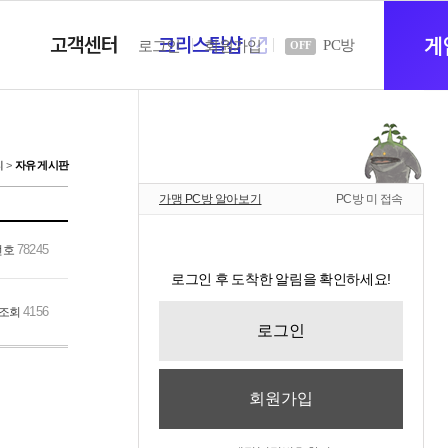
고객센터
크리스탈샵
새
게
PC방
로그인
회원가입
OFF
창
티
자유 게시판
가맹 PC방 알아보기
PC방 미 접속
열
78245
번호
로그인 후 도착한 알림을 확인하세요!
기
4156
조회
로그인
회원가입