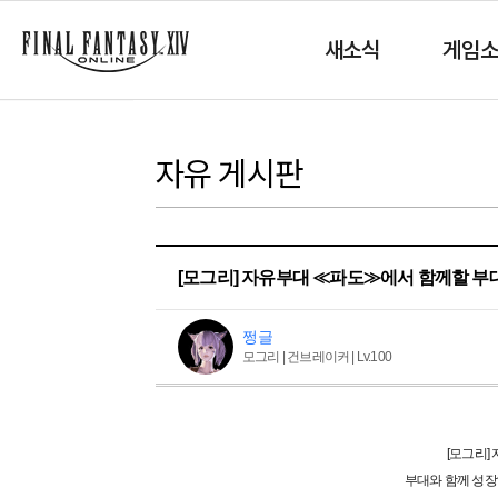
새소식
게임
자유 게시판
[모그리] 자유부대 ≪파도≫에서 함께할 부
쩡글
모그리 | 건브레이커 | Lv.100
[모그리]
부대와 함께 성