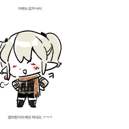
아래는 감자 낙서
캡처한거라 얘만 작네요..ㅋㅋㅋ