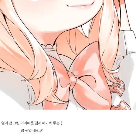
얼마 전 그린 아리따운 감자 아가씨 두분 :)
넘 귀엽네용...///