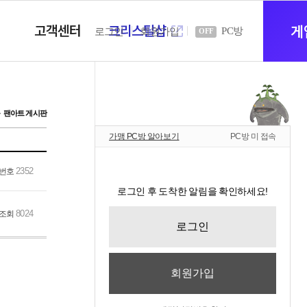
고객센터
크리스탈샵
새
게
PC방
로그인
회원가입
OFF
창
팬아트 게시판
가맹 PC방 알아보기
PC방 미 접속
열
2352
번호
로그인 후 도착한 알림을 확인하세요!
기
8024
조회
로그인
회원가입