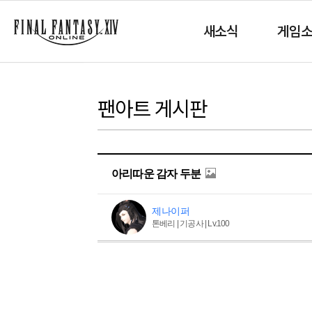
새소식
게임
팬아트 게시판
아리따운 감자 두분
제나이퍼
톤베리 | 기공사 | Lv.100