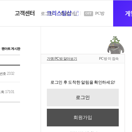
고객센터
크리스탈샵
새
게
PC방
로그인
회원가입
OFF
창
팬아트 게시판
가맹 PC방 알아보기
PC방 미 접속
열
2332
번호
로그인 후 도착한 알림을 확인하세요!
기
17101
조회
로그인
회원가입