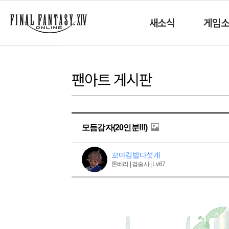
새소식
게임
팬아트 게시판
모듬감자(20인분!!!)
꼬마김밥다섯개
톤베리 | 검술사 | Lv.67