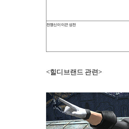
전쟁신이 이끈 성전
<힐디브랜드 관련>