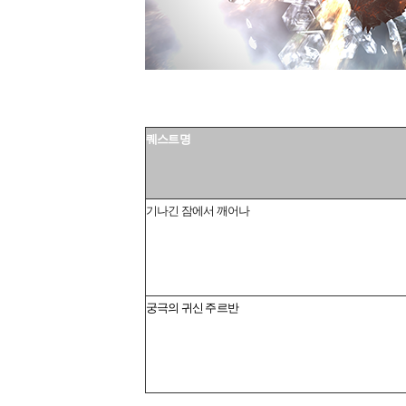
퀘스트명
기나긴 잠에서 깨어나
궁극의 귀신 주르반