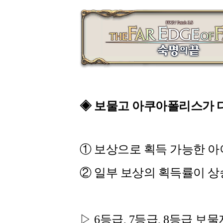
◈
보물고 아쿠아폴리스가 다
① 보상으로 획득 가능한 아
② 일부 보상의 획득률이 상
▷ 6등급, 7등급, 8등급 