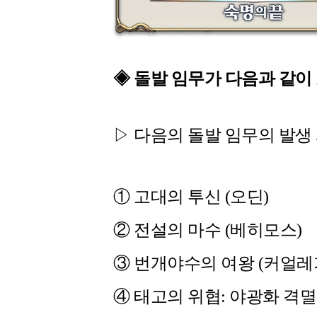
◈ 돌발 임무가 다음과 같이
▷ 다음의 돌발 임무의 발생
① 고대의 투신 (오딘)
② 전설의 마수 (베히모스)
③ 번개야수의 여왕 (커얼레
④ 태고의 위협: 야광화 격