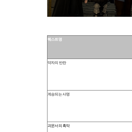
퀘스트명
약자의 반란
계승되는 사명
괴문서의 흑막