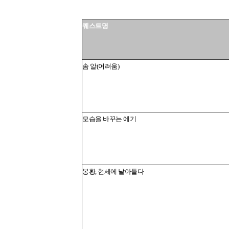
퀘스트명
솜 알(어려움)
모습을 바꾸는 에기
봉황, 현세에 날아들다