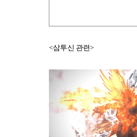
<삼투신 관련>