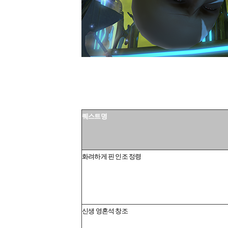
퀘스트명
화려하게 핀 인조 정령
신생 영혼석 창조