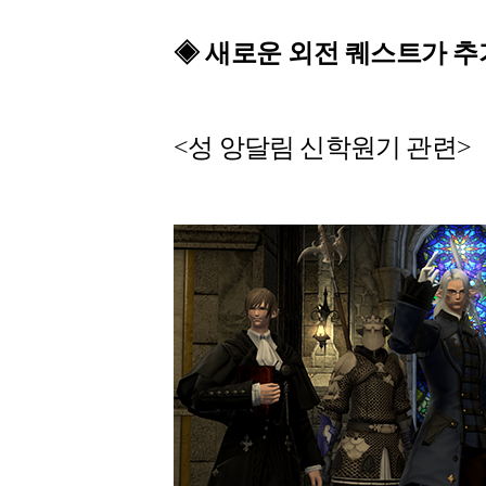
◈ 새로운 외전 퀘스트가 추
<성 앙달림 신학원기 관련>