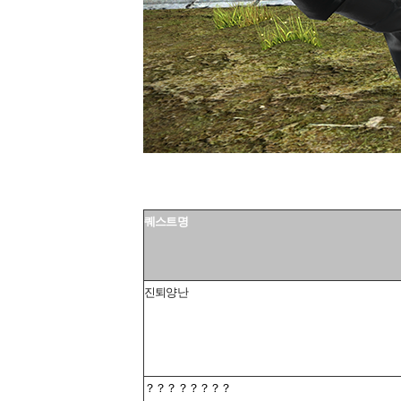
퀘스트명
진퇴양난
？？？？？？？？