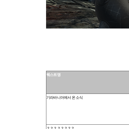
퀘스트명
기라바니아에서 온 소식
？？？？？？？？