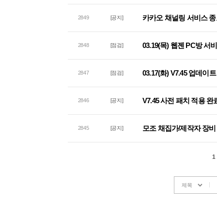
카카오 채널링 서비스 종
2849
[공지]
03.19(목) 웹젠 PC방 
2848
[점검]
03.17(화) V7.45 업데
2847
[점검]
V7.45 사전 패치 적용 완
2846
[공지]
모조 채집가/제작자 장비 
2845
[공지]
1