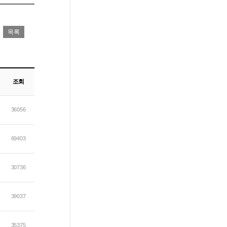
조회
36056
69403
30736
39037
35375