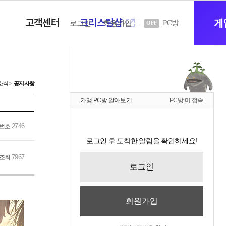
고객센터
크리스탈샵
새
게
PC방
로그인
회원가입
OFF
창
소식
공지사항
가맹 PC방 알아보기
PC방 미 접속
열
2746
번호
로그인 후 도착한 알림을 확인하세요!
기
7967
조회
로그인
회원가입