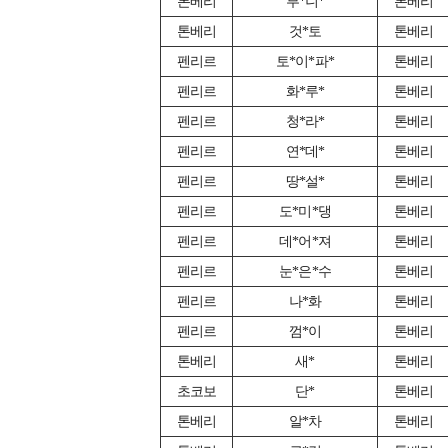
톤베리
부*니*
톤베리
톤베리
것*토
톤베리
펜리르
토*이*파*
톤베리
펜리르
화*루*
톤베리
펜리르
청*라*
톤베리
펜리르
연*데*
톤베리
펜리르
땅*설*
톤베리
펜리르
도*미*댕
톤베리
펜리르
데*어*져
톤베리
펜리르
눈*은*수
톤베리
펜리르
나*화
톤베리
펜리르
껌*이
톤베리
톤베리
새*
톤베리
초코보
단*
톤베리
톤베리
알*차
톤베리