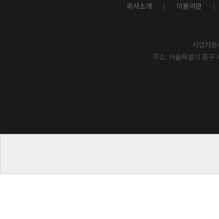
회사소개
이용약관
사업자등록번
주소: 서울특별시 중구 