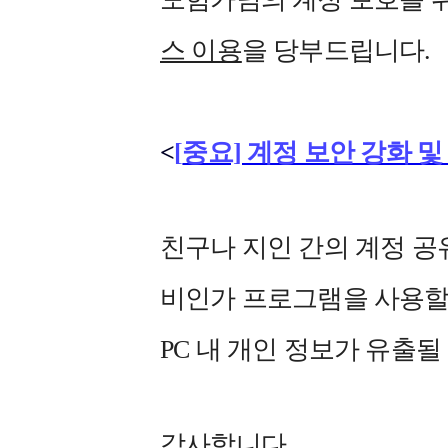
스 이용
을 당부드립니다.
<
[
중요] 계정 보안 강화 및
친구나 지인 간의 계정 
비인가 프로그램을 사용할
PC 내 개인 정보가 유출
감사합니다.