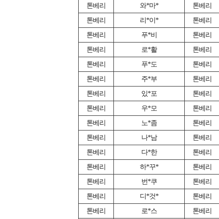
톤베리
와*마*
톤베리
톤베리
리*이*
톤베리
톤베리
푸*비
톤베리
톤베리
로*활
톤베리
톤베리
푸*도
톤베리
톤베리
주*부
톤베리
톤베리
있*포
톤베리
톤베리
우*모
톤베리
톤베리
노*좀
톤베리
톤베리
나*남
톤베리
톤베리
다*한
톤베리
톤베리
하*꾸*
톤베리
톤베리
번*쿠
톤베리
톤베리
디*것*
톤베리
톤베리
로*스
톤베리