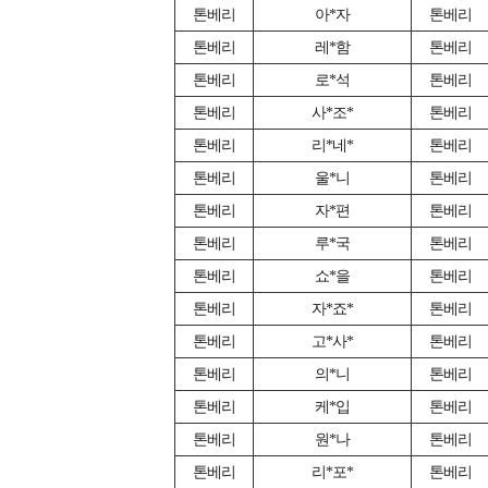
톤베리
아*자
톤베리
톤베리
레*함
톤베리
톤베리
로*석
톤베리
톤베리
사*조*
톤베리
톤베리
리*네*
톤베리
톤베리
울*니
톤베리
톤베리
자*편
톤베리
톤베리
루*국
톤베리
톤베리
쇼*을
톤베리
톤베리
자*죠*
톤베리
톤베리
고*사*
톤베리
톤베리
의*니
톤베리
톤베리
케*입
톤베리
톤베리
원*나
톤베리
톤베리
리*포*
톤베리