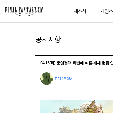
새소식
게임
공지사항
04.15(화) 운영정책 위반에 따른 제재 현황 
FF14운영자