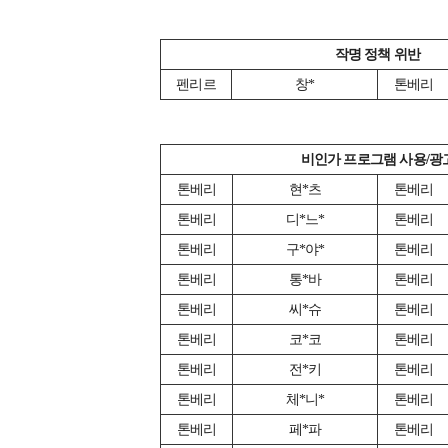
작명 정책 위반
펜리르
창*
톤베리
비인가 프로그램 사용/광
톤베리
현*츠
톤베리
톤베리
디*느*
톤베리
톤베리
구*야*
톤베리
톤베리
통*바
톤베리
톤베리
씨*슈
톤베리
톤베리
코*코
톤베리
톤베리
전*키
톤베리
톤베리
체*니*
톤베리
톤베리
페*파
톤베리