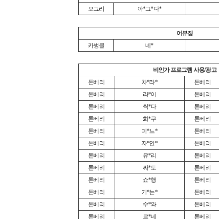
모그리
아*그*다*
어뷰징
카벙클
네*
비인가 프로그램 사용/광고
톤베리
차*라*
톤베리
톤베리
라*이
톤베리
톤베리
씩*다
톤베리
톤베리
화*쿠
톤베리
톤베리
미*느*
톤베리
톤베리
자*안*
톤베리
톤베리
유*리
톤베리
톤베리
싸*토
톤베리
톤베리
쇼*행
톤베리
톤베리
기*는*
톤베리
톤베리
수*와
톤베리
톤베리
르*네
톤베리