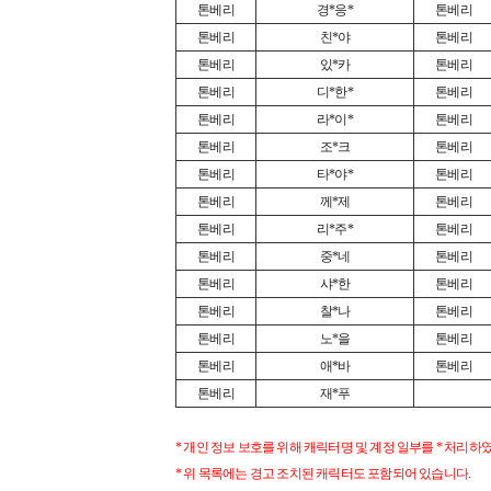
톤베리
경*응*
톤베리
톤베리
친*야
톤베리
톤베리
있*카
톤베리
톤베리
디*한*
톤베리
톤베리
라*이*
톤베리
톤베리
조*크
톤베리
톤베리
타*야*
톤베리
톤베리
께*제
톤베리
톤베리
리*주*
톤베리
톤베리
중*네
톤베리
톤베리
샤*한
톤베리
톤베리
찰*나
톤베리
톤베리
노*을
톤베리
톤베리
애*바
톤베리
톤베리
재*푸
* 개인 정보 보호를 위해 캐릭터명 및 계정 일부를 * 처리하
* 위 목록에는 경고 조치된 캐릭터도 포함되어 있습니다.