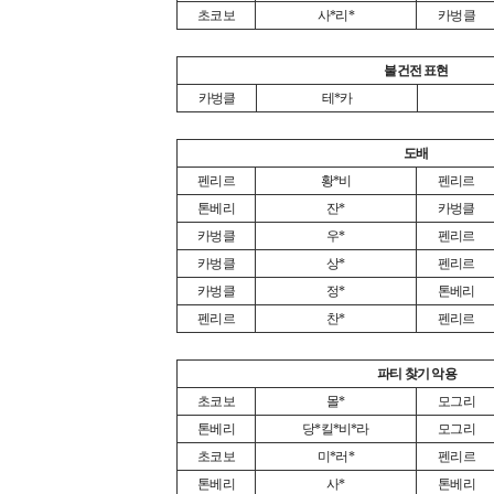
초코보
사*리*
카벙클
불건전 표현
카벙클
테*카
도배
펜리르
황*비
펜리르
톤베리
잔*
카벙클
카벙클
우*
펜리르
카벙클
상*
펜리르
카벙클
정*
톤베리
펜리르
찬*
펜리르
파티 찾기 악용
초코보
몰*
모그리
톤베리
당*킬*비*라
모그리
초코보
미*러*
펜리르
톤베리
사*
톤베리