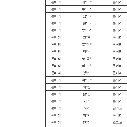
톤베리
메*라*
톤베리
톤베리
투*바*
톤베리
톤베리
남*야
톤베리
톤베리
할*라
톤베리
톤베리
부*라*
톤베리
톤베리
코*후
톤베리
톤베리
포*응*
톤베리
톤베리
타*는
톤베리
톤베리
코*응*
톤베리
톤베리
리*느*
톤베리
톤베리
있*사
톤베리
톤베리
야*라*
톤베리
톤베리
바*경
톤베리
톤베리
올*포
톤베리
톤베리
라*
톤베리
톤베리
와*
펜리르
톤베리
워*인
톤베리
톤베리
인*야
초코보