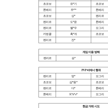
초코보
유*기
초코보
톤베리
주*'*
톤베리
초코보
상*
펜리르
펜리르
도*윤
톤베리
펜리르
옐*우
모그리
카벙클
흑*개
초코보
펜리르
잔*
게임 이용 방해
펜리르
승*
PVP 비매너 행위
펜리르
멍*
모그리
초코보
삼*용*
초코보
펜리르
댜*
톤베리
톤베리
K*a*o*
모그리
현금 거래 시도