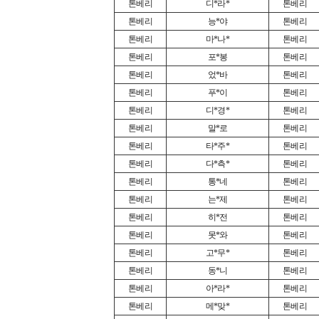
톤베리
디*라*
톤베리
톤베리
능*야
톤베리
톤베리
마*나*
톤베리
톤베리
포*봉
톤베리
톤베리
었*바
톤베리
톤베리
푸*이
톤베리
톤베리
디*경*
톤베리
톤베리
말*로
톤베리
톤베리
타*주*
톤베리
톤베리
다*측*
톤베리
톤베리
통*네
톤베리
톤베리
는*제
톤베리
톤베리
히*전
톤베리
톤베리
못*와
톤베리
톤베리
고*무*
톤베리
톤베리
동*니
톤베리
톤베리
아*라*
톤베리
톤베리
메*맞*
톤베리