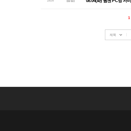
08.04(화) 웹젠 PC방 
2926
[점검]
1