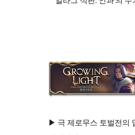
'알라그 석판: 인과'의 수가
▶ 극 제로무스 토벌전의 