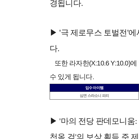
경됩니다.
▶ '극 제로무스 토벌전'
다.
또한 라자한(X:10.6 Y:10.
수 있게 됩니다.
입수 아이템
심연 스라소니 피리
▶
'마의 전당 판데모니움: 
천옥 검'의 보상 획득 주 