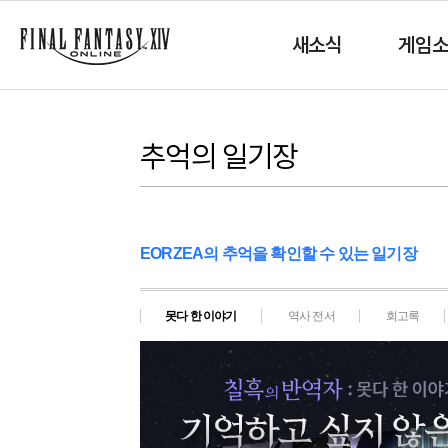
새소식
게임
추억의 일기장
EORZEA의 추억을 확인할 수 있는 일기장
못다 한 이야기
역사 전서
회고록