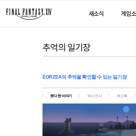
새소식
게임
추억의 일기장
EORZEA의 추억을 확인할 수 있는 일기장
못다 한 이야기
역사 전서
회고록