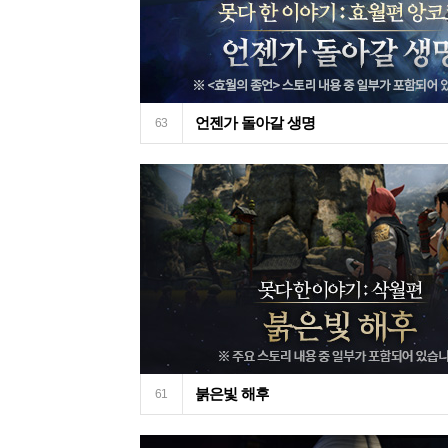
언젠가 돌아갈 생명
63
붉은빛 해후
61