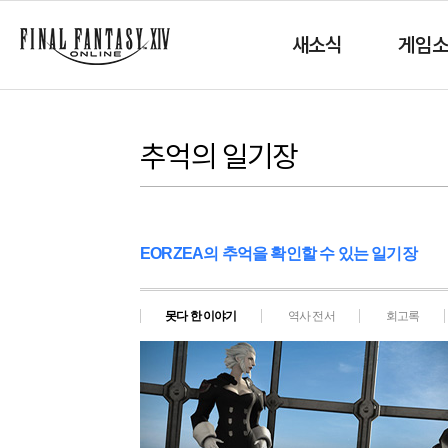
새소식
게임
추억의 일기장
EORZEA의 추억을 확인할 수 있는 일기장
못다 한 이야기
역사 전서
회고록