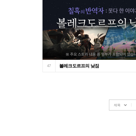
볼레크도르프의 낮잠
47