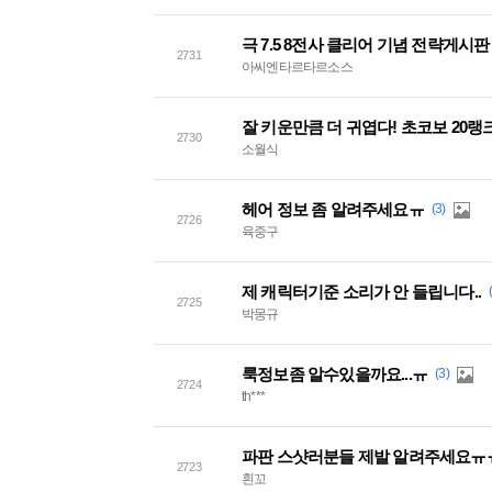
극 7.5 8전사 클리어 기념 전략게시판
2731
아씨엔타르타르소스
잘 키운만큼 더 귀엽다! 초코보 20랭
2730
소월식
헤어 정보 좀 알려주세요ㅠ
(3)
2726
육중구
제 캐릭터기준 소리가 안 들립니다..
2725
박몽규
룩정보좀 알수있을까요...ㅠ
(3)
2724
th***
파판 스샷러분들 제발 알려주세요ㅠ
2723
흰꼬