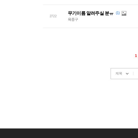
무기이름 알려주실 분ㅠ
(1)
2722
육중구
1