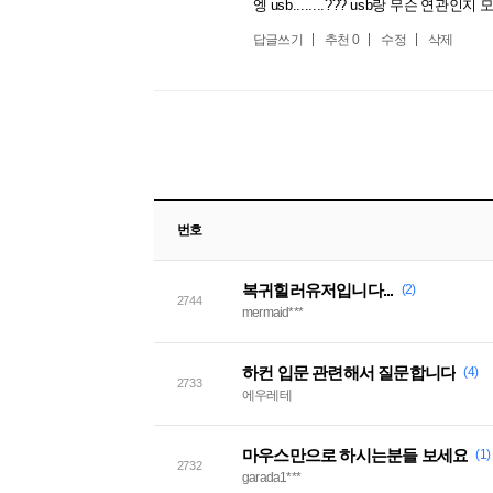
엥 usb........??? usb랑 무슨 
답글쓰기
추천
0
수정
삭제
번호
복귀힐러유저입니다...
(2)
2744
mermaid***
하컨 입문 관련해서 질문합니다
(4)
2733
에우레테
마우스만으로 하시는분들 보세요
(1)
2732
garada1***