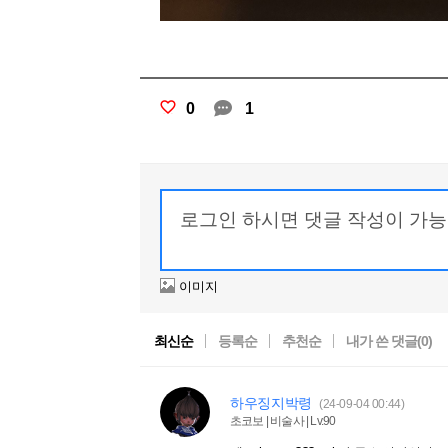
0
1
이미지
최신순
등록순
추천순
내가 쓴 댓글(
0
)
하우징지박령
(24-09-04 00:44)
초코보 | 비술사 | Lv.90